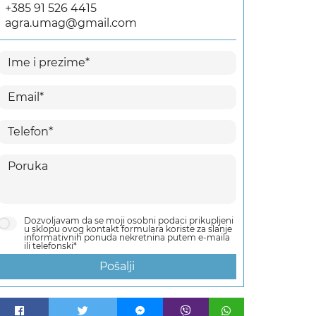
+385 91 526 4415
agra.umag@gmail.com
Dozvoljavam da se moji osobni podaci prikupljeni
u sklopu ovog kontakt formulara koriste za slanje
informativnih ponuda nekretnina putem e-maila
ili telefonski*
Pošalji