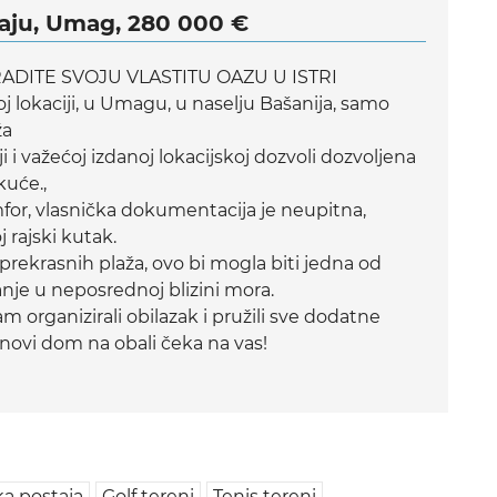
daju, Umag, 280 000 €
DITE SVOJU VLASTITU OAZU U ISTRI
oj lokaciji, u Umagu, u naselju Bašanija, samo
ža
 važećoj izdanoj lokacijskoj dozvoli dozvoljena
kuće.,
mfor, vlasnička dokumentacija je neupitna,
 rajski kutak.
 prekrasnih plaža, ovo bi mogla biti jedna od
anje u neposrednoj blizini mora.
m organizirali obilazak i pružili sve dodatne
š novi dom na obali čeka na vas!
a postaja
Golf tereni
Tenis tereni