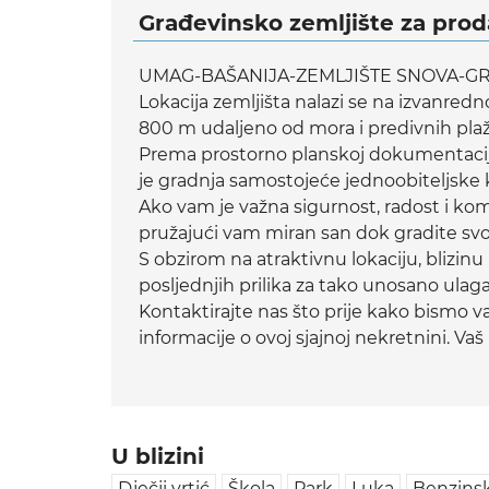
Građevinsko zemljište za pro
UMAG-BAŠANIJA-ZEMLJIŠTE SNOVA-GRA
Lokacija zemljišta nalazi se na izvanredn
800 m udaljeno od mora i predivnih pla
Prema prostorno planskoj dokumentaciji i
je gradnja samostojeće jednoobiteljske 
Ako vam je važna sigurnost, radost i ko
pružajući vam miran san dok gradite svoj
S obzirom na atraktivnu lokaciju, blizinu
posljednjih prilika za tako unosano ulag
Kontaktirajte nas što prije kako bismo va
informacije o ovoj sjajnoj nekretnini. Va
U blizini
Dječji vrtić
Škola
Park
Luka
Benzinsk