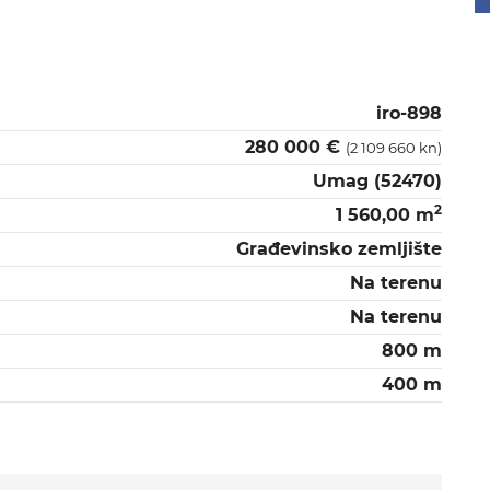
iro-898
280 000 €
(2 109 660 kn)
Umag (52470)
2
1 560,00 m
Građevinsko zemljište
Na terenu
Na terenu
800 m
400 m