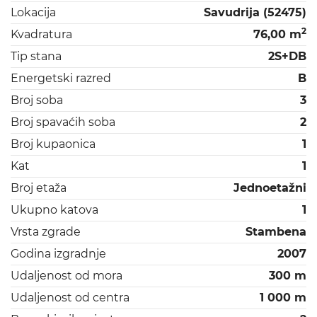
Lokacija
Savudrija (52475)
2
Kvadratura
76,00 m
Tip stana
2S+DB
Energetski razred
B
Broj soba
3
Broj spavaćih soba
2
Broj kupaonica
1
Kat
1
Broj etaža
Jednoetažni
Ukupno katova
1
Vrsta zgrade
Stambena
Godina izgradnje
2007
Udaljenost od mora
300 m
Udaljenost od centra
1 000 m