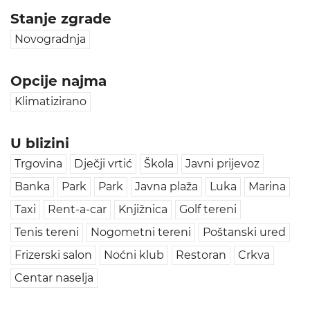
Stanje zgrade
Novogradnja
Opcije najma
Klimatizirano
U blizini
Trgovina
Dječji vrtić
Škola
Javni prijevoz
Banka
Park
Park
Javna plaža
Luka
Marina
Taxi
Rent-a-car
Knjižnica
Golf tereni
Tenis tereni
Nogometni tereni
Poštanski ured
Frizerski salon
Noćni klub
Restoran
Crkva
Centar naselja