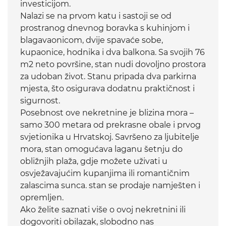
investicijom.
Nalazi se na prvom katu i sastoji se od
prostranog dnevnog boravka s kuhinjom i
blagavaonicom, dvije spavaće sobe,
kupaonice, hodnika i dva balkona. Sa svojih 76
m2 neto površine, stan nudi dovoljno prostora
za udoban život. Stanu pripada dva parkirna
mjesta, što osigurava dodatnu praktičnost i
sigurnost.
Posebnost ove nekretnine je blizina mora –
samo 300 metara od prekrasne obale i prvog
svjetionika u Hrvatskoj. Savršeno za ljubitelje
mora, stan omogućava laganu šetnju do
obližnjih plaža, gdje možete uživati u
osvježavajućim kupanjima ili romantičnim
zalascima sunca. stan se prodaje namješten i
opremljen.
Ako želite saznati više o ovoj nekretnini ili
dogovoriti obilazak, slobodno nas