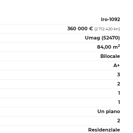
iro-1092
360 000 €
(2 712 420 kn)
Umag (52470)
2
84,00 m
Bilocale
A+
3
2
1
1
Un piano
2
Residenziale