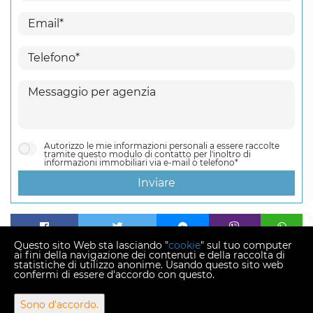
Autorizzo le mie informazioni personali a essere raccolte
tramite questo modulo di contatto per l'inoltro di
informazioni immobiliari via e-mail o telefono*
Inviare
Questo sito Web sta lasciando "
cookie
" sul tuo computer
ai fini della navigazione dei contenuti e della raccolta di
statistiche di utilizzo anonime. Usando questo sito web
confermi di essere d'accordo con questo.
Copyright © 2026 Agraimmo
Sono d'accordo.
Tasso di conversione fisso 1 EUR = 7,53450 HRK