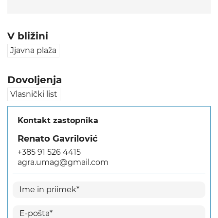
V bližini
Jjavna plaža
Dovoljenja
Vlasnički list
Kontakt zastopnika
Renato Gavrilović
+385 91 526 4415
agra.umag@gmail.com