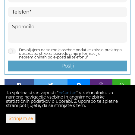
Dovoljujem da se moje osebne podatke zbirajo prek tega
obrazca za stike za posredovanje informacij o
nepremičninah po e-pošti ali telefonu*
Pošlji
Ta spletna stran zapusti "
piškotke
" v računalniku za
namene navigacije vsebine in anonimne zbirke
statističnih podatkov o uporabi. Z uporabo te spletne
strani potrjujete, da se strinjate s tem.
Copyright © 2026 Agraimmo
Strinjam se
Fiksni menjalni tečaj 1 EUR = 7,53450 HRK
Web Design & Powered by
i
Real
One
-
program za upravljanje
nepremičnin
.