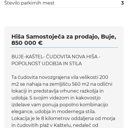
Število parkirnih mest
3
Hiša Samostoječa za prodajo, Buje,
850 000 €
BUJE-KAŠTEL- ČUDOVITA NOVA HIŠA -
POPOLNOST UDOBJA IN STILA
Ta čudovita novozgrajena vila velikosti 200
m2 se nahaja na zemljišču 560 m2 na odlični
lokaciji in predstavlja vrhunec razkošja in
udobja. S svojim videzom in kakovostjo
izdelave vam ponuja popolno kombinacijo
elegance, udobja in modernega stila.
Lokacija je le 8 kilometrov oddaljena od morja
in čudovitih plaž v Kaštelu, nedaleč od