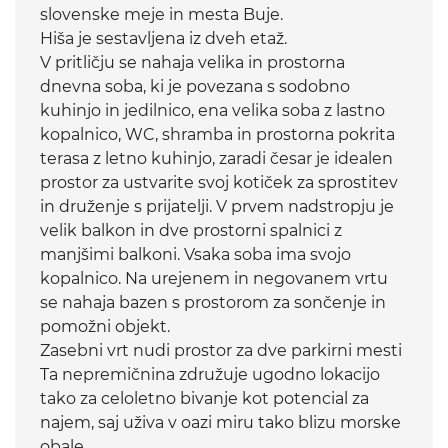
slovenske meje in mesta Buje.
Hiša je sestavljena iz dveh etaž.
V pritličju se nahaja velika in prostorna
dnevna soba, ki je povezana s sodobno
kuhinjo in jedilnico, ena velika soba z lastno
kopalnico, WC, shramba in prostorna pokrita
terasa z letno kuhinjo, zaradi česar je idealen
prostor za ustvarite svoj kotiček za sprostitev
in druženje s prijatelji. V prvem nadstropju je
velik balkon in dve prostorni spalnici z
manjšimi balkoni. Vsaka soba ima svojo
kopalnico. Na urejenem in negovanem vrtu
se nahaja bazen s prostorom za sončenje in
pomožni objekt.
Zasebni vrt nudi prostor za dve parkirni mesti
Ta nepremičnina združuje ugodno lokacijo
tako za celoletno bivanje kot potencial za
najem, saj uživa v oazi miru tako blizu morske
obale.