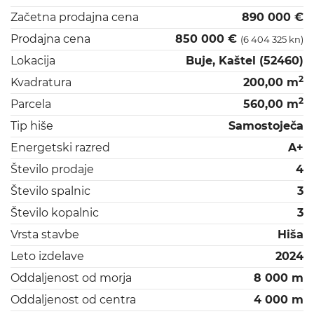
Začetna prodajna cena
890 000 €
Prodajna cena
850 000 €
(6 404 325 kn)
Lokacija
Buje, Kaštel (52460)
2
Kvadratura
200,00 m
2
Parcela
560,00 m
Tip hiše
Samostoječa
Energetski razred
A+
Število prodaje
4
Število spalnic
3
Število kopalnic
3
Vrsta stavbe
Hiša
Leto izdelave
2024
Oddaljenost od morja
8 000 m
Oddaljenost od centra
4 000 m