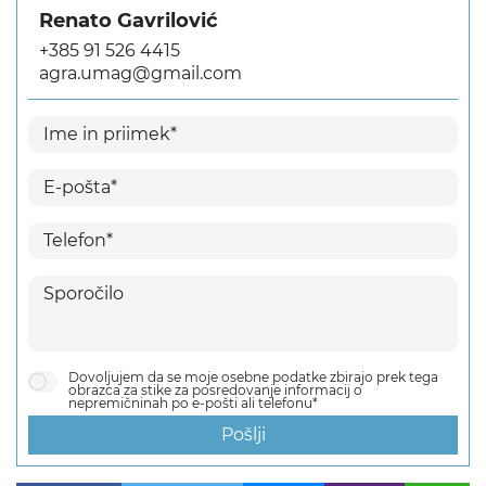
Renato Gavrilović
+385 91 526 4415
agra.umag@gmail.com
Dovoljujem da se moje osebne podatke zbirajo prek tega
obrazca za stike za posredovanje informacij o
nepremičninah po e-pošti ali telefonu*
Pošlji