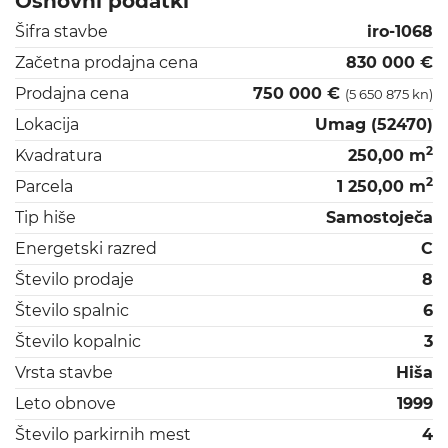
Osnovni podatki
Šifra stavbe
iro-1068
Začetna prodajna cena
830 000 €
Prodajna cena
750 000 €
(5 650 875 kn)
Lokacija
Umag (52470)
2
Kvadratura
250,00 m
2
Parcela
1 250,00 m
Tip hiše
Samostoječa
Energetski razred
C
Število prodaje
8
Število spalnic
6
Število kopalnic
3
Vrsta stavbe
Hiša
Leto obnove
1999
Število parkirnih mest
4