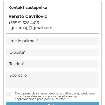
Kontakt zastopnika
Renato Gavrilović
+385 91 526 4415
agra.umag@gmail.com
Dovoljujem da se moje osebne podatke zbirajo prek tega
obrazca za stike za posredovanje informacij o
nepremičninah po e-pošti ali telefonu*