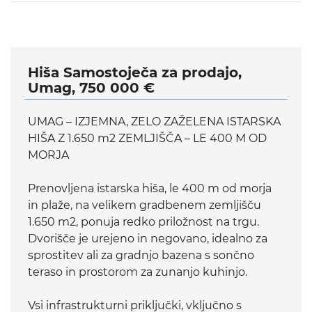
Hiša Samostoječa za prodajo,
Umag, 750 000 €
UMAG – IZJEMNA, ZELO ZAŽELENA ISTARSKA
HIŠA Z 1.650 m2 ZEMLJIŠČA – LE 400 M OD
MORJA
Prenovljena istarska hiša, le 400 m od morja
in plaže, na velikem gradbenem zemljišču
1.650 m2, ponuja redko priložnost na trgu.
Dvorišče je urejeno in negovano, idealno za
sprostitev ali za gradnjo bazena s sončno
teraso in prostorom za zunanjo kuhinjo.
Vsi infrastrukturni priključki, vključno s