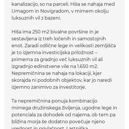
kanalizacijo, so na parceli. Hiša se nahaja med
Umagom in Novigradom, v mirnem okolju
luksuznih vil z bazeni.
Hiša ima 250 m2 bivalne površine in je
sestavljena iz treh ločenih in samostojnih
enot. Zaradi odlične lege in velikosti zemljišča
je to izjemna investicijska priložnost –
primerna za gradnjo več luksuznih vil ali
izgradnjo edinstvene vile na 1.650 m2.
Nepremičnina se nahaja na lokaciji, kjer
skorajda ni podobnih objektov, kar jo naredi
izjemno zanimivo za investitorje.
Ta nepremičnina ponuja kombinacijo
mirnega družinskega življenja, ugodne lege in
potenciala za dohodek od najema, ob tem pa
bližina morja še dodatno povečuje njeno
vrednost in privlačnost. Lastniška