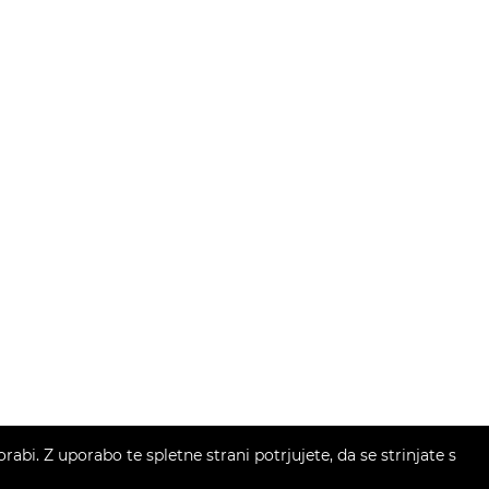
bi. Z uporabo te spletne strani potrjujete, da se strinjate s