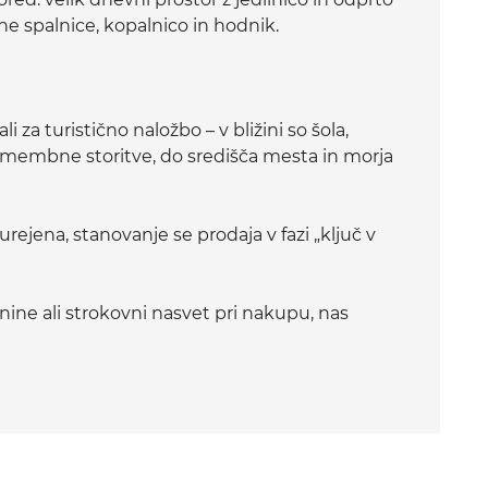
ne spalnice, kopalnico in hodnik.
li za turistično naložbo – v bližini so šola,
pomembne storitve, do središča mesta in morja
jena, stanovanje se prodaja v fazi „ključ v
ine ali strokovni nasvet pri nakupu, nas