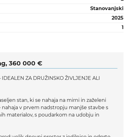
Stanovanjski
2025
1
ag, 360 000 €
– IDEALEN ZA DRUŽINSKO ŽIVLJENJE ALI
eljen stan, ki se nahaja na mirni in zaželeni
 se nahaja v prvem nadstropju manjše stavbe s
tnih materialov, s poudarkom na udobju in
red: velik dnevni prostor z jedilnico in odprto