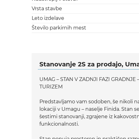
Vrsta stavbe
Leto izdelave
Število parkirnih mest
Stanovanje 2S za prodajo, Um
UMAG – STAN V ZADNJI FAZI GRADNJE 
TURIZEM
Predstavljamo vam sodoben, še nikoli nas
lokaciji v Umagu – naselje Finida. Stan
šestimi stanovanji, zgrajene iz kakovos
funkcionalnosti.
Stan ponuja prostoren in praktičen razpo