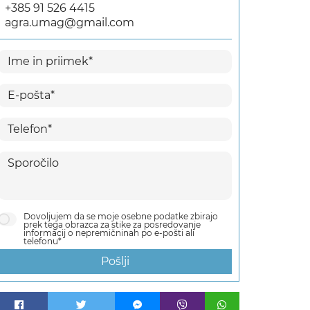
+385 91 526 4415
agra.umag@gmail.com
Dovoljujem da se moje osebne podatke zbirajo
prek tega obrazca za stike za posredovanje
informacij o nepremičninah po e-pošti ali
telefonu*
Pošlji