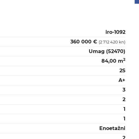
iro-1092
360 000 €
(2 712 420 kn)
Umag (52470)
2
84,00 m
2S
A+
3
2
1
1
Enoetažni
2