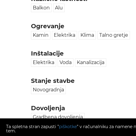
Balkon
Alu
Ogrevanje
Kamin
Elektrika
Klima
Talno gretje
Inštalacije
Elektrika
Voda
Kanalizacija
Stanje stavbe
Novogradnja
Dovoljenja
Gradbena dovoljenja
Ta spletna stran zapusti "
piškotke
" v računalniku za namene na
tem.