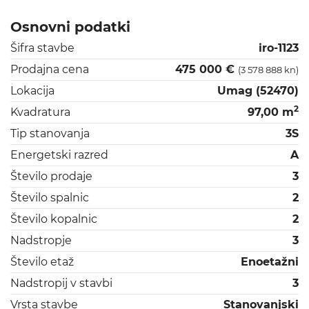
Osnovni podatki
Šifra stavbe
iro-1123
Prodajna cena
475 000 €
(3 578 888 kn)
Lokacija
Umag (52470)
2
Kvadratura
97,00 m
Tip stanovanja
3S
Energetski razred
A
Število prodaje
3
Število spalnic
2
Število kopalnic
2
Nadstropje
3
Število etaž
Enoetažni
Nadstropij v stavbi
3
Vrsta stavbe
Stanovanjski