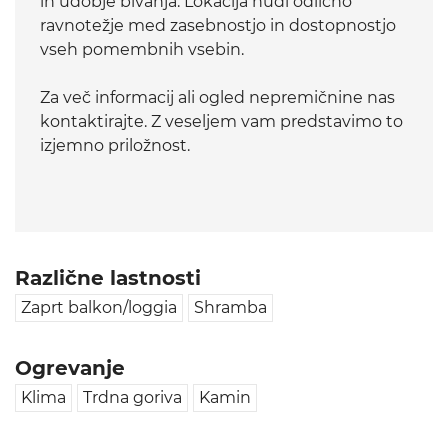
in udobje bivanja. Lokacija nudi odlično
ravnotežje med zasebnostjo in dostopnostjo
vseh pomembnih vsebin.
Za več informacij ali ogled nepremičnine nas
kontaktirajte. Z veseljem vam predstavimo to
izjemno priložnost.
Različne lastnosti
Zaprt balkon/loggia
Shramba
Ogrevanje
Klima
Trdna goriva
Kamin