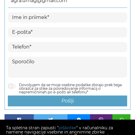
agra.umag@gmail.com
Dovoljujem da se moje osebne podatke zbirajo prek tega
obrazca za stike za posredovanje informacij o
nepremičninah po e-pošti ali telefonu*
Pošlji
Ta spletna stran zapusti "
piškotke
" v računalniku za
namene navigacije vsebine in anonimne zbirke