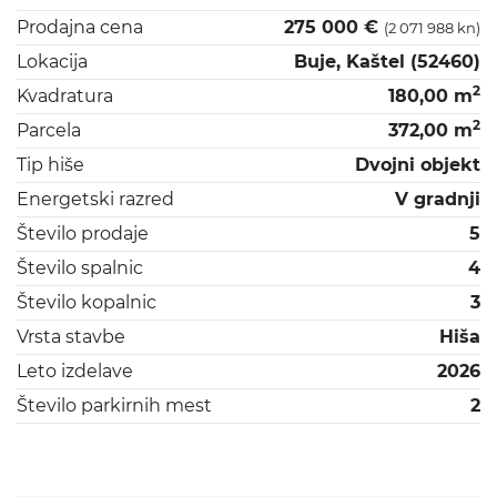
Prodajna cena
275 000 €
(2 071 988 kn)
Lokacija
Buje, Kaštel (52460)
2
Kvadratura
180,00 m
2
Parcela
372,00 m
Tip hiše
Dvojni objekt
Energetski razred
V gradnji
Število prodaje
5
Število spalnic
4
Število kopalnic
3
Vrsta stavbe
Hiša
Leto izdelave
2026
Število parkirnih mest
2