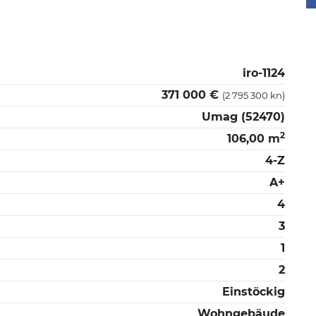
iro-1124
371 000 €
(2 795 300 kn)
Umag (52470)
2
106,00 m
4-Z
A+
4
3
1
2
Einstöckig
Wohngebäude