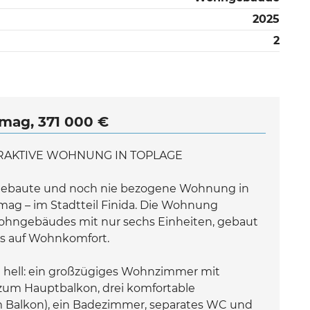
2025
2
mag, 371 000 €
TRAKTIVE WOHNUNG IN TOPLAGE
 gebaute und noch nie bezogene Wohnung in
mag – im Stadtteil Finida. Die Wohnung
Wohngebäudes mit nur sechs Einheiten, gebaut
us auf Wohnkomfort.
 hell: ein großzügiges Wohnzimmer mit
zum Hauptbalkon, drei komfortable
m Balkon), ein Badezimmer, separates WC und