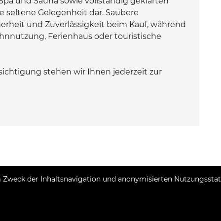
Spa und Sauna sowie vollständig geklärten
ne seltene Gelegenheit dar. Saubere
erheit und Zuverlässigkeit beim Kauf, während
ohnnutzung, Ferienhaus oder touristische
ichtigung stehen wir Ihnen jederzeit zur
Zweck der Inhaltsnavigation und anonymisierten Nutzungsstatis
Copyright © 2026 Agraimmo
Fester Umrechnungskurs 1 EUR = 7,53450 HRK