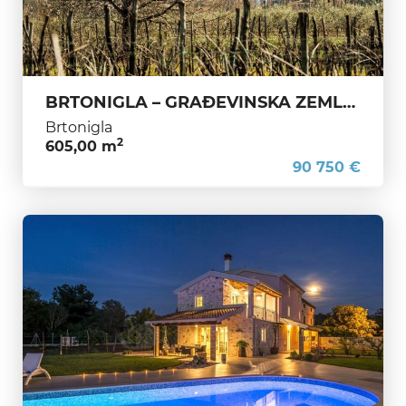
BRTONIGLA – GRAĐEVINSKA ZEMLJIŠTA NA MIRNOJ LOKACIJI S VELIKIM POTENCIJALOM
Brtonigla
2
605,00 m
90 750 €