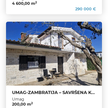
2
4 600,00 m
290 000 €
UMAG-ZAMBRATIJA – SAVRŠENA KUĆA ZA OBITELJ I TURIZAM
Umag
2
200,00 m