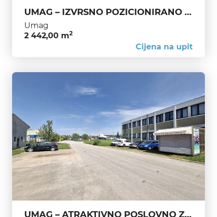
UMAG – IZVRSNO POZICIONIRANO POSLOVNO ZEMLJIŠTE U ZONI VISOKE FREKVENCIJE
Umag
2
2 442,00 m
Cijena na upit
UMAG – ATRAKTIVNO POSLOVNO ZEMLJIŠTE U ZONI S VISOKOM FREKVENCIJOM