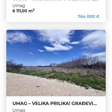
Umag
2
6 111,00 m
764 000 €
UMAG – VELIKA PRILIKA! GRAĐEVINSKO ZEMLJIŠTE 2000 m² + POLJOPRIVREDNO 2600 m² – SAMO 4 KM OD MORA
Umag